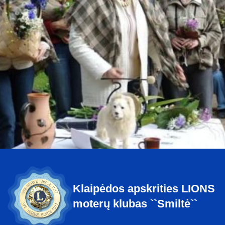
Šventės
Rodyti daugiau
Plungės LC 2005-2006 sezono uždarymas
Klaipėdos apskrities LIONS
moterų klubas ``Smiltė``