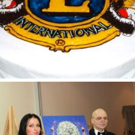
Šventės
LC Smiltė inaguracija 2005