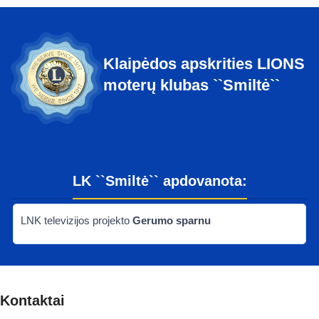
Ankstesnis
Sekantis
Klaipėdos apskrities LIONS
moterų klubas ``Smiltė``
LK ``Smiltė`` apdovanota:
LNK televizijos projekto
Gerumo sparnu
Kontaktai