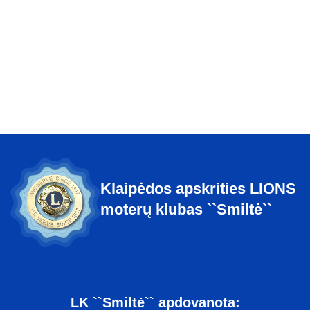
Klaipėdos apskrities LIONS
moterų klubas ``Smiltė``
LK ``Smiltė`` apdovanota: