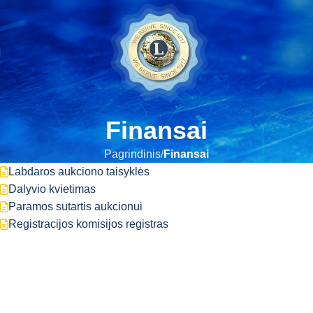
Finansai
Pagrindinis
Finansai
Labdaros aukciono taisyklės
Dalyvio kvietimas
Paramos sutartis aukcionui
Registracijos komisijos registras