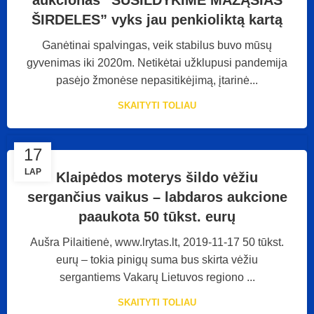
aukcionas “SUŠILDYKIME MAŽĄSIAS
ŠIRDELES” vyks jau penkioliktą kartą
Ganėtinai spalvingas, veik stabilus buvo mūsų
gyvenimas iki 2020m. Netikėtai užklupusi pandemija
pasėjo žmonėse nepasitikėjimą, įtarinė...
SKAITYTI TOLIAU
17
LAP
Klaipėdos moterys šildo vėžiu
sergančius vaikus – labdaros aukcione
paaukota 50 tūkst. eurų
Aušra Pilaitienė, www.lrytas.lt, 2019-11-17 50 tūkst.
eurų – tokia pinigų suma bus skirta vėžiu
sergantiems Vakarų Lietuvos regiono ...
SKAITYTI TOLIAU