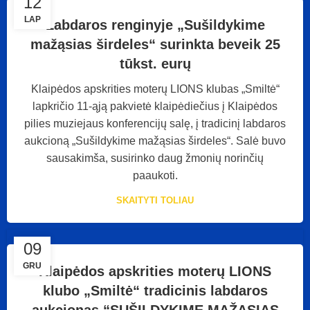
12
LAP
Labdaros renginyje „Sušildykime
mažąsias širdeles“ surinkta beveik 25
tūkst. eurų
Klaipėdos apskrities moterų LIONS klubas „Smiltė“
lapkričio 11-ąją pakvietė klaipėdiečius į Klaipėdos
pilies muziejaus konferencijų salę, į tradicinį labdaros
aukcioną „Sušildykime mažąsias širdeles“. Salė buvo
sausakimša, susirinko daug žmonių norinčių
paaukoti.
SKAITYTI TOLIAU
09
GRU
Klaipėdos apskrities moterų LIONS
klubo „Smiltė“ tradicinis labdaros