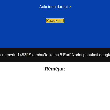
Aukciono darbai
>
Paaukoti
 numeriu 1483
Skambučio kaina 5 Eur
Norint paaukoti daugiau
Rėmėjai: