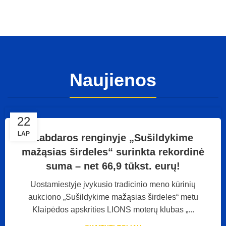
Naujienos
22
LAP
Labdaros renginyje „Sušildykime
mažąsias širdeles“ surinkta rekordinė
suma – net 66,9 tūkst. eurų!
Uostamiestyje įvykusio tradicinio meno kūrinių
aukciono „Sušildykime mažąsias širdeles“ metu
Klaipėdos apskrities LIONS moterų klubas „...