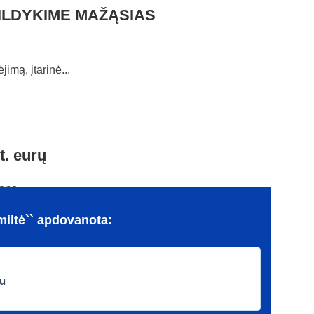
SUŠILDYKIME MAŽĄSIAS
mą, įtarinė...
t. eurų
no ...
miltė`` apdovanota:
u