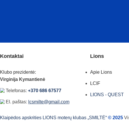
Kontaktai
Lions
Klubo prezidentė:
Apie Lions
Virginija Kymantienė
LCIF
Telefonas:
+370 686 67577
LIONS - QUEST
El. paštas:
lcsmilte@gmail.com
Klaipėdos apskrities LIONS moterų klubas „SMILTĖ“
© 2025
Vi