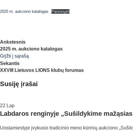
2025 m. aukciono katalogas
Parsisiųsti
Ankstesnis
2025 m. aukciono katalogas
Grįžti į sąrašą
Sekantis
XXVIII Lietuvos LIONS klubų forumas
Susiję įrašai
22
Lap
Labdaros renginyje „Sušildykime mažąsias š
Uostamiestyje įvykusio tradicinio meno kūrinių aukciono „Sušil