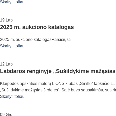
Skaityti toliau
19
Lap
2025 m. aukciono katalogas
2025 m. aukciono katalogasParsisiųsti
Skaityti toliau
12
Lap
Labdaros renginyje „Sušildykime mažąsias š
Klaipėdos apskrities moterų LIONS klubas „Smiltė“ lapkričio 11-ą
„Sušildykime mažąsias širdeles“. Salė buvo sausakimša, susiri
Skaityti toliau
09
Gru