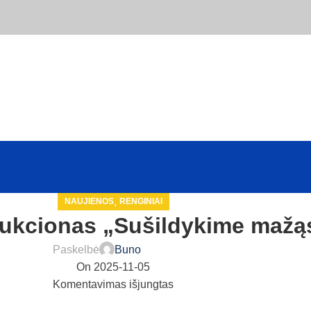
,
NAUJIENOS
RENGINIAI
aukcionas „Sušildykime mažąs
Paskelbė
Buno
On 2025-11-05
Komentavimas išjungtas