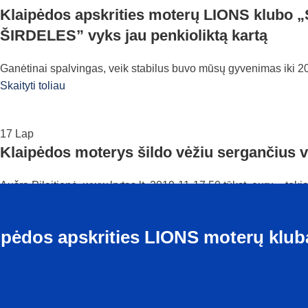
Klaipėdos apskrities moterų LIONS klubo 
ŠIRDELES” vyks jau penkioliktą kartą
Ganėtinai spalvingas, veik stabilus buvo mūsų gyvenimas iki 20
Skaityti toliau
17
Lap
Klaipėdos moterys šildo vėžiu sergančius v
Aušra Pilaitienė, www.lrytas.lt, 2019-11-17 50 tūkst. eurų – tok
Skaityti toliau
ipėdos apskrities LIONS moterų kluba