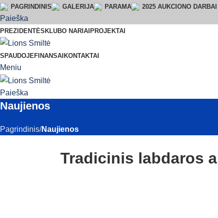
PAGRINDINIS
GALERIJA
PARAMA
2025 AUKCIONO DARBAI
Paieška
PREZIDENTĖS
KLUBO NARIAI
PROJEKTAI
SPAUDOJE
FINANSAI
KONTAKTAI
Meniu
Paieška
Naujienos
Pagrindinis
Naujienos
Tradicinis labdaros 