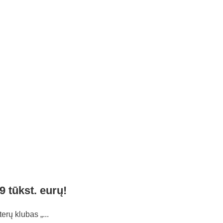
 tūkst. eurų!
rų klubas „...