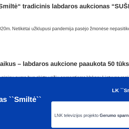
„Smiltė“ tradicinis labdaros aukcionas “
20m. Netikėtai užklupusi pandemija pasėjo žmonėse nepasitikėji
aikus – labdaros aukcione paaukota 50 tūks
ia pinigų suma bus skirta vėžiu sergantiems Vakarų Lietuvos regio
LK ``S
s ``Smiltė``
LNK televizijos projekto
Gerumo sparn