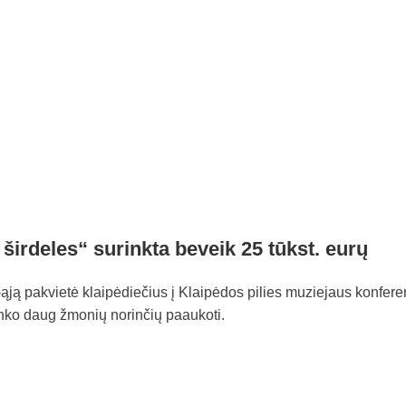
irdeles“ surinkta beveik 25 tūkst. eurų
ją pakvietė klaipėdiečius į Klaipėdos pilies muziejaus konferenc
nko daug žmonių norinčių paaukoti.