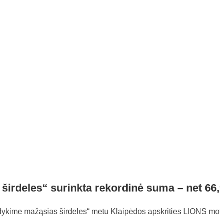
irdeles“ surinkta rekordinė suma – net 66,9
dykime mažąsias širdeles“ metu Klaipėdos apskrities LIONS mote