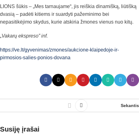
LIONS šūkis – „Mes tarnaujame“, jis reiškia dinamišką, liūtišką
dvasią – padėti kitiems ir suardyti pažeminimo bei
nepasitikėjimo skydus, kurie atskiria žmones vienus nuo kitų.
„Vakarų ekspreso” inf.
https://ve.lt/gyvenimas/zmones/aukcione-klaipedoje-ir-
pirmosios-salies-ponios-dovana
Sekantis
Susiję įrašai