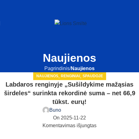
Naujienos
Pagrindinis
Naujienos
,
,
NAUJIENOS
RENGINIAI
SPAUDOJE
Labdaros renginyje „Sušildykime mažąsias
širdeles“ surinkta rekordinė suma – net 66,9
tūkst. eurų!
Buno
On 2025-11-22
Komentavimas išjungtas