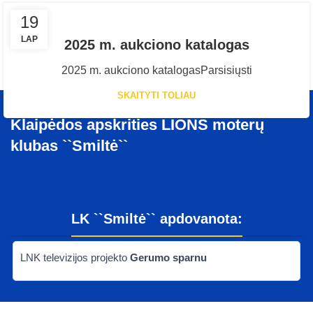
19
LAP
2025 m. aukciono katalogas
2025 m. aukciono katalogasParsisiųsti
SKAITYTI TOLIAU
Klaipėdos apskrities LIONS moterų
klubas ``Smiltė``
LK ``Smiltė`` apdovanota:
LNK televizijos projekto
Gerumo sparnu