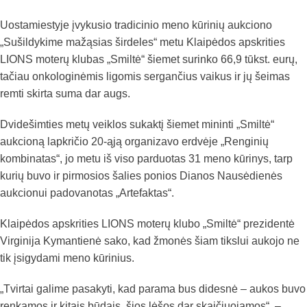
Uostamiestyje įvykusio tradicinio meno kūrinių aukciono
„Sušildykime mažąsias širdeles“ metu Klaipėdos apskrities
LIONS moterų klubas „Smiltė“ šiemet surinko 66,9 tūkst. eurų,
tačiau onkologinėmis ligomis sergančius vaikus ir jų šeimas
remti skirta suma dar augs.
Dvidešimties metų veiklos sukaktį šiemet mininti „Smiltė“
aukcioną lapkričio 20-ąją organizavo erdvėje „Renginių
kombinatas“, jo metu iš viso parduotas 31 meno kūrinys, tarp
kurių buvo ir pirmosios šalies ponios Dianos Nausėdienės
aukcionui padovanotas „Artefaktas“.
Klaipėdos apskrities LIONS moterų klubo „Smiltė“ prezidentė
Virginija Kymantienė sako, kad žmonės šiam tikslui aukojo ne
tik įsigydami meno kūrinius.
„Tvirtai galime pasakyti, kad parama bus didesnė – aukos buvo
renkamos ir kitais būdais, šios lėšos dar skaičiuojamos“, –