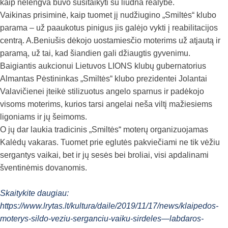
kaip nelengva buvo susitaikyti su liūdna realybe.
Vaikinas prisiminė, kaip tuomet jį nudžiugino „Smiltės“ klubo
parama – už paaukotus pinigus jis galėjo vykti į reabilitacijos
centrą. A.Beniušis dėkojo uostamiesčio moterims už atjautą ir
paramą, už tai, kad šiandien gali džiaugtis gyvenimu.
Baigiantis aukcionui Lietuvos LIONS klubų gubernatorius
Almantas Pėstininkas „Smiltės“ klubo prezidentei Jolantai
Valavičienei įteikė stilizuotus angelo sparnus ir padėkojo
visoms moterims, kurios tarsi angelai neša viltį mažiesiems
ligoniams ir jų šeimoms.
O jų dar laukia tradicinis „Smiltės“ moterų organizuojamas
Kalėdų vakaras. Tuomet prie eglutės pakviečiami ne tik vėžiu
sergantys vaikai, bet ir jų sesės bei broliai, visi apdalinami
šventinėmis dovanomis.
Skaitykite daugiau:
https://www.lrytas.lt/kultura/daile/2019/11/17/news/klaipedos-
moterys-sildo-veziu-serganciu-vaiku-sirdeles—labdaros-