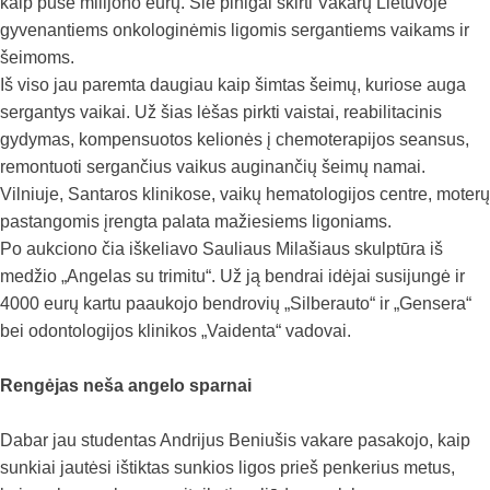
kaip pusė milijono eurų. Šie pinigai skirti Vakarų Lietuvoje
gyvenantiems onkologinėmis ligomis sergantiems vaikams ir
šeimoms.
Iš viso jau paremta daugiau kaip šimtas šeimų, kuriose auga
sergantys vaikai. Už šias lėšas pirkti vaistai, reabilitacinis
gydymas, kompensuotos kelionės į chemoterapijos seansus,
remontuoti sergančius vaikus auginančių šeimų namai.
Vilniuje, Santaros klinikose, vaikų hematologijos centre, moterų
pastangomis įrengta palata mažiesiems ligoniams.
Po aukciono čia iškeliavo Sauliaus Milašiaus skulptūra iš
medžio „Angelas su trimitu“. Už ją bendrai idėjai susijungė ir
4000 eurų kartu paaukojo bendrovių „Silberauto“ ir „Gensera“
bei odontologijos klinikos „Vaidenta“ vadovai.
Rengėjas neša angelo sparnai
Dabar jau studentas Andrijus Beniušis vakare pasakojo, kaip
sunkiai jautėsi ištiktas sunkios ligos prieš penkerius metus,