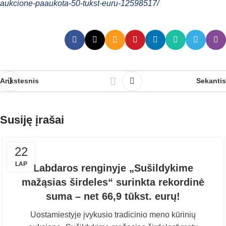
aukcione-paaukota-50-tukst-euru-12598517/
Ankstesnis
Sekantis
Susiję įrašai
22
LAP
Labdaros renginyje „Sušildykime
mažąsias širdeles“ surinkta rekordinė
suma – net 66,9 tūkst. eurų!
Uostamiestyje įvykusio tradicinio meno kūrinių