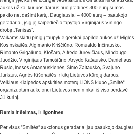
Renginyje, kurį emocingai vedė aktorius Gintaras Mikalauskas,
aukos už kai kuriuos darbus nuo pradinės 300 eurų sumos
pakilo net dešimt kartų. Daugiausiai – 4000 eurų – paaukojo
geradariai, įsigiję kaipėdiečio tapytojo Virginijaus Viningo
drobę „Tenisas“.
Vaikams skirtų pinigų taupyklę gerokai papildė aukos už Miglės
Kosinskaitės, Algimanto Kriščiūno, Romualdo Inčirausko,
Rimanto Grigaliūno, Klošaro, Alfredo Jurevičiaus, Mindaugo
Juodžio, Virginijaus Tamošiūno, Arvydo Kašausko, Danieliaus
Rūsio, Inesos Antanauskienės, Simo Žaltausko, Svajūno
Jurkaus, Agnės Kišonaitės ir kitų Lietuvos kūrėjų darbus.
Veiklaus Klaipėdos apskrities moterų LIONS klubo „Smiltė“
organizuotam aukcionui Lietuvos menininkai iš viso perdavė
31 kūrinį.
Remia ir šeimas, ir ligonines
Per visus “Smiltės“ aukcionus geradariai jau paaukojo daugiau