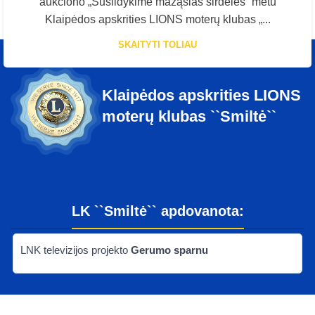
aukciono „Sušildykime mažąsias širdeles“ metu
Klaipėdos apskrities LIONS moterų klubas „...
SKAITYTI TOLIAU
Klaipėdos apskrities LIONS
moterų klubas ``Smiltė``
LK ``Smiltė`` apdovanota:
LNK televizijos projekto
Gerumo sparnu