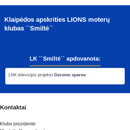
Ankstesnis
Sekantis
Klaipėdos apskrities LIONS moterų
klubas ``Smiltė``
LK ``Smiltė`` apdovanota:
LNK televizijos projekto
Gerumo sparnu
Kontaktai
Klubo prezidentė: