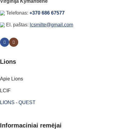
Virginija Kymantienė
Telefonas:
+370 686 67577
El. paštas:
lcsmilte@gmail.com
Lions
Apie Lions
LCIF
LIONS - QUEST
Informaciniai remėjai