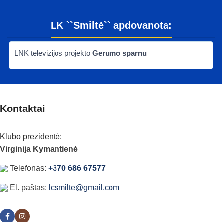
LK ``Smiltė`` apdovanota:
LNK televizijos projekto
Gerumo sparnu
Kontaktai
Klubo prezidentė:
Virginija Kymantienė
Telefonas:
+370 686 67577
El. paštas:
lcsmilte@gmail.com