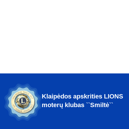
Ankstesnis
Sekantis
Klaipėdos apskrities LIONS
moterų klubas ``Smiltė``