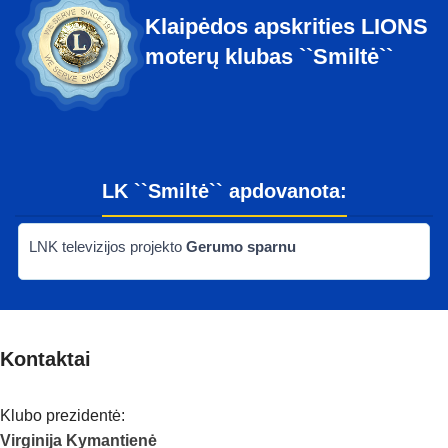
Klaipėdos apskrities LIONS
moterų klubas ``Smiltė``
LK ``Smiltė`` apdovanota:
LNK televizijos projekto
Gerumo sparnu
Kontaktai
Klubo prezidentė:
Virginija Kymantienė