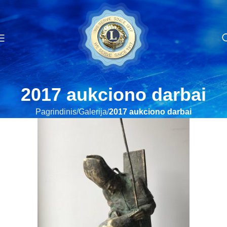
2017 aukciono darbai
Pagrindinis
Galerija
2017 aukciono darbai