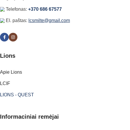
Telefonas:
+370 686 67577
El. paštas:
lcsmilte@gmail.com
Lions
Apie Lions
LCIF
LIONS - QUEST
Informaciniai remėjai