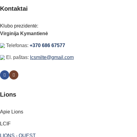
Kontaktai
Klubo prezidentė:
Virginija Kymantienė
Telefonas:
+370 686 67577
El. paštas:
lcsmilte@gmail.com
Lions
Apie Lions
LCIF
LIONS - QUEST