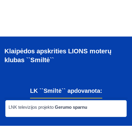
Ankstesnis
Sekantis
Klaipėdos apskrities LIONS moterų
klubas ``Smiltė``
LK ``Smiltė`` apdovanota:
LNK televizijos projekto
Gerumo sparnu