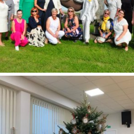
Šventės
„Smiltei“ 15 metų