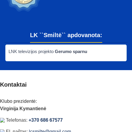
Velykos 2006
LK ``Smiltė`` apdovanota:
LNK televizijos projekto
Gerumo sparnu
Kontaktai
Klubo prezidentė:
Virginija Kymantienė
Telefonas:
+370 686 67577
El. paštas:
lcsmilte@gmail.com