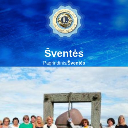
Šventės
Pagrindinis
Šventės