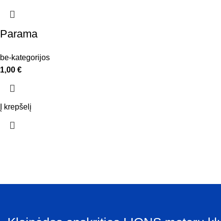
Parama
be-kategorijos
1,00
€
Į krepšelį