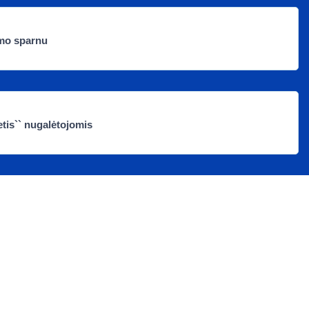
mo sparnu
ietis`` nugalėtojomis