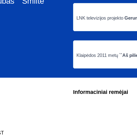
bas ``Smiltė``
LNK televizijos projekto
Geru
Klaipėdos 2011 metų
``Aš pil
Informaciniai remėjai
ST