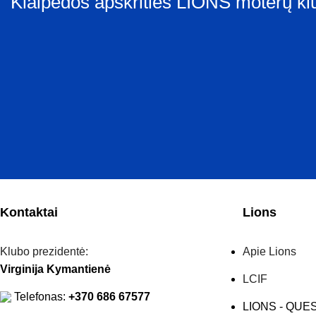
Klaipėdos apskrities LIONS moterų klu
Kontaktai
Lions
Klubo prezidentė:
Apie Lions
Virginija Kymantienė
LCIF
Telefonas:
+370 686 67577
LIONS - QUE