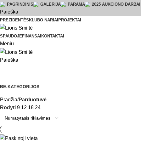
PAGRINDINIS
GALERIJA
PARAMA
2025 AUKCIONO DARBAI
Paieška
PREZIDENTĖS
KLUBO NARIAI
PROJEKTAI
SPAUDOJE
FINANSAI
KONTAKTAI
Meniu
Paieška
Parduotuvė
BE-KATEGORIJOS
1 Prekė
Pradžia
Parduotuvė
Rodyti
9
12
18
24