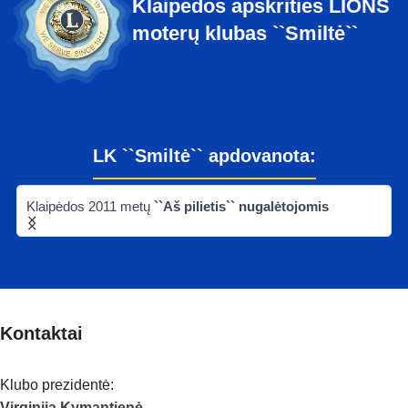
Klaipėdos apskrities LIONS
moterų klubas ``Smiltė``
LK ``Smiltė`` apdovanota:
Klaipėdos 2011 metų
``Aš pilietis`` nugalėtojomis
Kontaktai
Klubo prezidentė:
Virginija Kymantienė