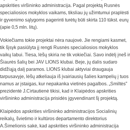
apskrities viršininko administracija. Pagal projektą Rusnės
specialiosios mokyklos vaikams, tiksliau jų užimtumui praplėsti
ir gyvenimo sąlygoms pagerinti turėtų būti skirta 110 tūkst. eurų
(apie 0,5 mln. litų).
Vokiečiams tokie projektai nėra naujovė. Jie rengiami kasmet,
tik šįsyk pasiūlyta jį rengti Rusnės specialiosios mokyklos
vaikų labui. Tiesa, lėšų skiria ne tik vokiečiai. Savo indėlį įneš ir
Šiaurės šalių bei JAV LIONS klubai. Beje, jų dalis sudaro
didžiąją dalį paramos. LIONS klubai aktyviai draugauja
tarpusavyje, lėšų atkeliauja iš įvairiausių šalies kampelių į tuos
namus ar įstaigas, kur nepakanka vietinės pagalbos. „Smiltės”
prezidentė J.Cirtautienė tikisi, kad ir Klaipėdos apskrities
viršininko administracija prisidės įgyvendinant šį projektą.
Klaipėdos apskrities viršininko administracijos Socialinių
reikalų, švietimo ir kultūros departamento direktorius
A.Šimelionis sakė, kad apskrities viršininko administracija