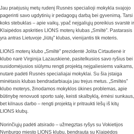
Jau praėjusių metų rudenį Rusnės specialioji mokykla svajojo
pagerinti savo ugdytinių ir pedagogų darbą bei gyvenimą. Tarsi
koks stebuklas – apie vaikų, ypač neįgaliųjų poreikius svarstė ir
Klaipėdos apskrities LIONS moterų klubas „Smiltė”. Pastarasis
yra antras Lietuvoje „liūtų” klubas, vienijantis tik moteris.
LIONS moterų klubo „Smiltė” prezidentė Jolita Cirtautienė ir
klubo narė Virginija Lazauskienė, pasitelkusios savo ryšius bei
susidomėjusios siūlymu rengti projektą neįgaliesiems vaikams,
nutarė padėti Rusnės specialiajai mokyklai. Su šia įstaiga
minėtasis klubas bendradarbiauja jau trejus metus. „Smiltės”
klubo moterys, žinodamos mokyklos ūkines problemas, apie
būtinybę renovuoti sporto salę, keisti skalbyklą, ėmėsi sunkaus,
bet kilnaus darbo – rengti projektą ir pritraukti lėšų iš kitų
LIONS klubų.
Norinčiųjų padėti atsirado – užmegztas ryšys su Vokietijos
Nynburgo miesto LIONS klubu, bendrauta su Klaipėdos