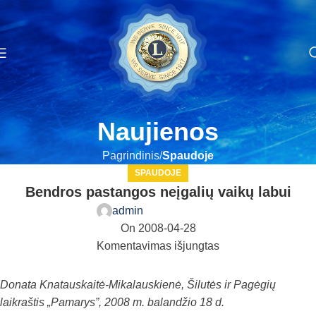
Naujienos
Pagrindinis
Spaudoje
SPAUDOJE
Bendros pastangos neįgalių vaikų labui
admin
On 2008-04-28
Komentavimas išjungtas
Donata Knatauskaitė-Mikalauskienė, Šilutės ir Pagėgių
laikraštis „Pamarys”, 2008 m. balandžio 18 d.