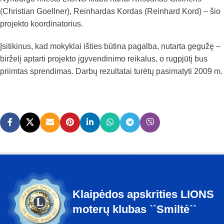
(Christian Goellner), Reinhardas Kordas (Reinhard Kord) – šio
projekto koordinatorius.
Įsitikinus, kad mokyklai išties būtina pagalba, nutarta gegužę –
birželį aptarti projekto įgyvendinimo reikalus, o rugpjūtį bus
priimtas sprendimas. Darbų rezultatai turėtų pasimatyti 2009 m.
Ankstesnis
Sekantis
Klaipėdos apskrities LIONS
moterų klubas ``Smiltė``