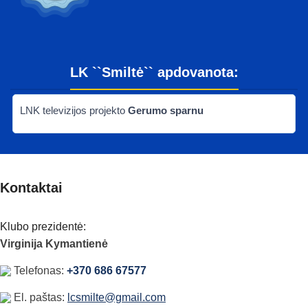
LK ``Smiltė`` apdovanota:
LNK televizijos projekto
Gerumo sparnu
Kontaktai
Klubo prezidentė:
Virginija Kymantienė
Telefonas:
+370 686 67577
El. paštas:
lcsmilte@gmail.com