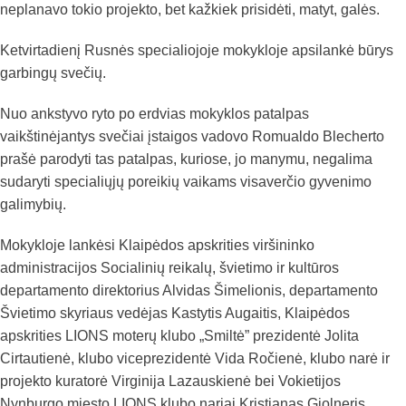
neplanavo tokio projekto, bet kažkiek prisidėti, matyt, galės.
Ketvirtadienį Rusnės specialiojoje mokykloje apsilankė būrys
garbingų svečių.
Nuo ankstyvo ryto po erdvias mokyklos patalpas
vaikštinėjantys svečiai įstaigos vadovo Romualdo Blecherto
prašė parodyti tas patalpas, kuriose, jo manymu, negalima
sudaryti specialiųjų poreikių vaikams visaverčio gyvenimo
galimybių.
Mokykloje lankėsi Klaipėdos apskrities viršininko
administracijos Socialinių reikalų, švietimo ir kultūros
departamento direktorius Alvidas Šimelionis, departamento
Švietimo skyriaus vedėjas Kastytis Augaitis, Klaipėdos
apskrities LIONS moterų klubo „Smiltė” prezidentė Jolita
Cirtautienė, klubo viceprezidentė Vida Ročienė, klubo narė ir
projekto kuratorė Virginija Lazauskienė bei Vokietijos
Nynburgo miesto LIONS klubo nariai Kristianas Giolneris